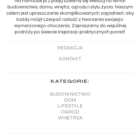
Na mshouse.pl z pasją dzielimy się wiedzą na temat
budownictwa, domu, wnętrz, ogrodu i stylu życia. Naszym
celem jest upraszczanie skomplikowanych zagadnień, aby
każdy mógł czerpać radość z tworzenia swojego
wymarzonego otoczenia. Zapraszamy do wspólnej
podróży po świecie inspiracji i praktycznych porad!
REDAKCJA
KONTAKT
KATEGORIE:
BUDOWNICTWO
DOM
LIFESTYLE
OGRÓD
WNĘTRZA