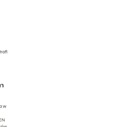
rafi
ym
a w
-EN
tów.