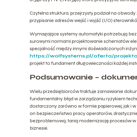
Czytelna struktura, przejrzysty podział na obwody 
przypisanie adresów wejść i wyjść (I/O) sterownik
Wymagające systemy automatyki potrzebują bezbł
surowymi normami projektowanie schematów ele
specjalność między innymi doświadczonych inżyn
https://wolfsystems.pl/oferta/proje
projekt to fundament długowieczności każdej insta
Podsumowanie – dokumenta
Wielu przedsiębiorców traktuje zamawianie dokume
fundamentalny błąd w zarządzaniu ryzykiem tec
dostarczony zarówno w formie papierowej, jak i w 
on bezpieczeństwo pracy operatorów, drastyczni
bezproblemową, tanią modernizację procesów w p
biznesie.