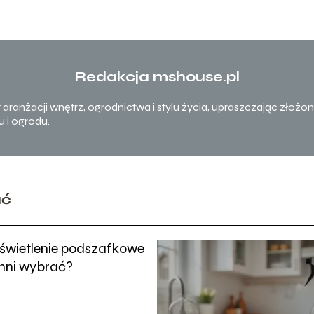
Redakcja mshouse.pl
t aranżacji wnętrz, ogrodnictwa i stylu życia, upraszczając złoż
 i ogrodu.
ać
oświetlenie podszafkowe
hni wybrać?