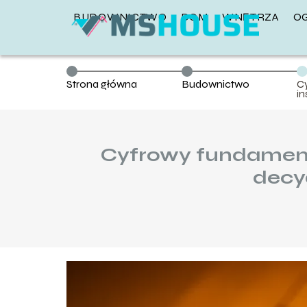
BUDOWNICTWO
DOM
WNĘTRZA
O
Strona główna
Budownictwo
C
in
d
d
s
Cyfrowy fundament 
decy