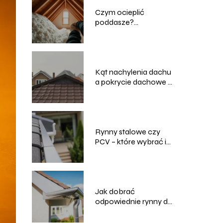
Czym ocieplić
poddasze?
Najskuteczniejsze
materiały i sposoby
Kąt nachylenia dachu
a pokrycie dachowe –
jak dobrać właściwie?
Rynny stalowe czy
PCV – które wybrać i
dlaczego?
Jak dobrać
odpowiednie rynny do
swojego domu?