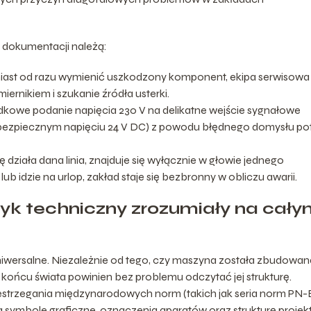
 dokumentacji należą:
iast od razu wymienić uszkodzony komponent, ekipa serwisowa
ernikiem i szukanie źródła usterki.
adkowe podanie napięcia 230 V na delikatne wejście sygnałowe
 bezpiecznym napięciu 24 V DC) z powodu błędnego domysłu pot
działa dana linia, znajduje się wyłącznie w głowie jednego
b idzie na urlop, zakład staje się bezbronny w obliczu awarii.
ęzyk techniczny zrozumiały na cał
iwersalne. Niezależnie od tego, czy maszyna została zbudowan
 końcu świata powinien bez problemu odczytać jej strukturę.
trzegania międzynarodowych norm (takich jak seria norm PN
ją symbole graficzne, oznaczenia aparatów oraz strukturę projek