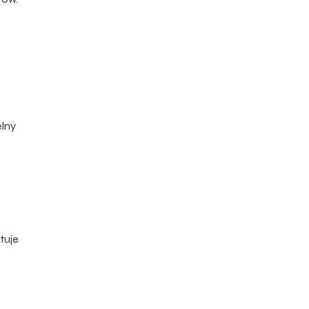
elny
tuje