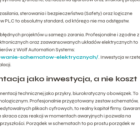
zasilania, sterowania i bezpieczeństwa (Safety) oraz logiczne
ów PLC to absolutny standard, od którego nie ma odstępstw.
ędnych projektów u samego zarania. Profesjonalne i zgodne z
ktronicznych oraz zaawansowanych układów elektrycznych to
ierów z Wolf Automation Systems:
ktowanie-schematow-elektrycznych/
. Inwestycja w rzet
lacji.
cja jako inwestycja, a nie koszt
ntacji technicznej jako przykry, biurokratyczny obowiązek. To
hnologicznym. Profesjonalnie przygotowany zestaw schematów,
edytowalnych plikach cyfrowych, to realny kapitał firmy. Gwaran
e skraca czas reakcji w momentach awaryjnych i pozwala na
rzyszłości. Porządek w schematach to po prostu porządek w