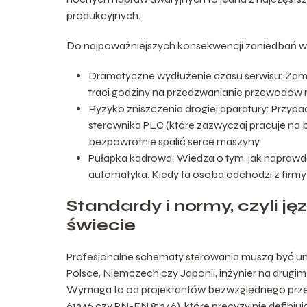
produkcyjnych.
Do najpoważniejszych konsekwencji zaniedbań w
Dramatyczne wydłużenie czasu serwisu: Zam
traci godziny na przedzwanianie przewodów mi
Ryzyko zniszczenia drogiej aparatury: Przyp
sterownika PLC (które zazwyczaj pracuje na
bezpowrotnie spalić serce maszyny.
Pułapka kadrowa: Wiedza o tym, jak naprawdę 
automatyka. Kiedy ta osoba odchodzi z firmy lu
Standardy i normy, czyli j
świecie
Profesjonalne schematy sterowania muszą być un
Polsce, Niemczech czy Japonii, inżynier na drugim
Wymaga to od projektantów bezwzględnego przes
61346 czy PN-EN 81346), które precyzyjnie definiu