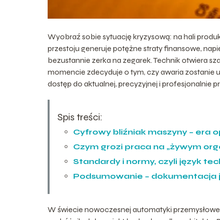
Wyobraź sobie sytuację kryzysową: na hali produ
przestoju generuje potężne straty finansowe, napię
bezustannie zerka na zegarek. Technik otwiera sz
momencie zdecyduje o tym, czy awaria zostanie usu
dostęp do aktualnej, precyzyjnej i profesjonalnie
Spis treści:
Cyfrowy bliźniak maszyny – er
Czym grozi praca na „żywym or
Standardy i normy, czyli język t
Podsumowanie – dokumentacja jak
W świecie nowoczesnej automatyki przemysłowej 