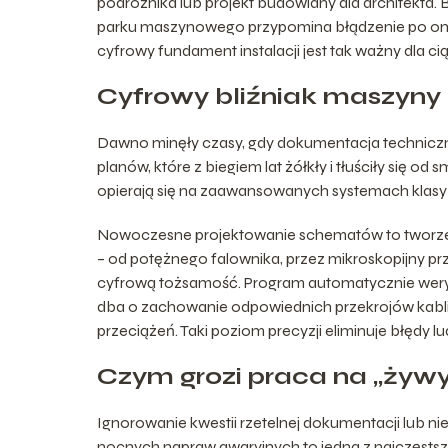
podróżnika lub projekt budowlany dla architekta.
parku maszynowego przypomina błądzenie po oma
cyfrowy fundament instalacji jest tak ważny dla c
Cyfrowy bliźniak maszyn
Dawno minęły czasy, gdy dokumentacja techniczn
planów, które z biegiem lat żółkły i tłuściły się o
opierają się na zaawansowanych systemach klasy
Nowoczesne projektowanie schematów to tworzen
– od potężnego falownika, przez mikroskopijny pr
cyfrową tożsamość. Program automatycznie weryf
dba o zachowanie odpowiednich przekrojów kabli i
przeciążeń. Taki poziom precyzji eliminuje błędy l
Czym grozi praca na „żyw
Ignorowanie kwestii rzetelnej dokumentacji lub 
nocnych napraw awaryjnych to jedna z najczęst