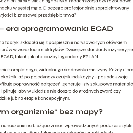
 Bez nich jakakolwiek diagnostyka, modernizacja czy rozbudowa
cku w gęstej mgle. Dlaczego profesjonalnie zaprojektowany
iągłości biznesowej przedsiębiorstwa?
y – era oprogramowania ECAD
a fabryki składała się z pospiesznie narysowanych ołówkiem
d smarów w warsztacie elektryków. Dzisiejsze standardy inżynieryjne
 ECAD, takich jak chociażby legendarny EPLAN.
ie kompletnego, wirtualnego środowiska maszyny. Każdy ele
zekaźnik, aż po pojedynczy czujnik indukcyjny – posiada swoją
ikuje poprawność połączeń, generuje listy zakupowe materiałó
 pilnuje, aby w układzie nie doszło do groźnych zwarć czy
udzkie już na etapie koncepcyjnym.
ym organizmie” bez mapy?
nie nanoszenie na bieżąco zmian wprowadzanych podczas szybki
szych przyczyn długofalowych problemów w zakładach