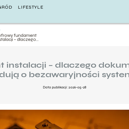
GRÓD
LIFESTYLE
yfrowy fundament
stalacji – dlaczego
okumentacja i schematy
ecydują o bezawaryjności
ystemów?
instalacji – dlaczego doku
dują o bezawaryjności syst
Data publikacji: 2026-05-28