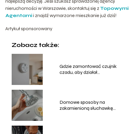
najlepszą decyzję. Jeśli szukasz sprawdzonej agencji
nieruchomości w Warszawie, skontaktuj się z
Topowymi
Agentami
i znajdź wymarzone mieszkanie już dziś!
Artykuł sponsorowany
Zobacz także:
Gdzie zamontować czujnik
czadu, aby działał
najskuteczniej?
Domowe sposoby na
zakamienioną słuchawkę
prysznicową