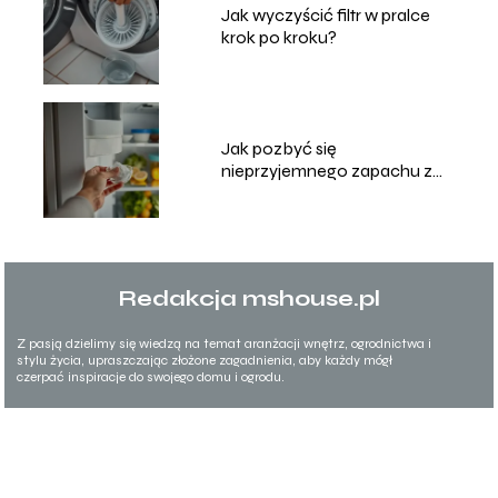
Jak wyczyścić filtr w pralce
krok po kroku?
Jak pozbyć się
nieprzyjemnego zapachu z
lodówki?
Redakcja mshouse.pl
Z pasją dzielimy się wiedzą na temat aranżacji wnętrz, ogrodnictwa i
stylu życia, upraszczając złożone zagadnienia, aby każdy mógł
czerpać inspiracje do swojego domu i ogrodu.