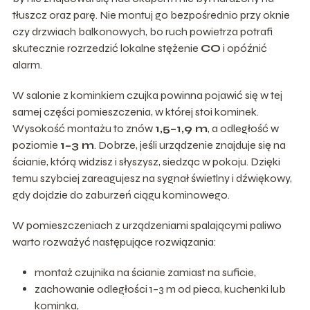
tłuszcz oraz parę. Nie montuj go bezpośrednio przy oknie
czy drzwiach balkonowych, bo ruch powietrza potrafi
skutecznie rozrzedzić lokalne stężenie
CO
i opóźnić
alarm.
W salonie z kominkiem czujka powinna pojawić się w tej
samej części pomieszczenia, w której stoi kominek.
Wysokość montażu to znów
1,5–1,9 m
, a odległość w
poziomie
1–3 m
. Dobrze, jeśli urządzenie znajduje się na
ścianie, którą widzisz i słyszysz, siedząc w pokoju. Dzięki
temu szybciej zareagujesz na sygnał świetlny i dźwiękowy,
gdy dojdzie do zaburzeń ciągu kominowego.
W pomieszczeniach z urządzeniami spalającymi paliwo
warto rozważyć następujące rozwiązania:
montaż czujnika na ścianie zamiast na suficie,
zachowanie odległości 1–3 m od pieca, kuchenki lub
kominka,