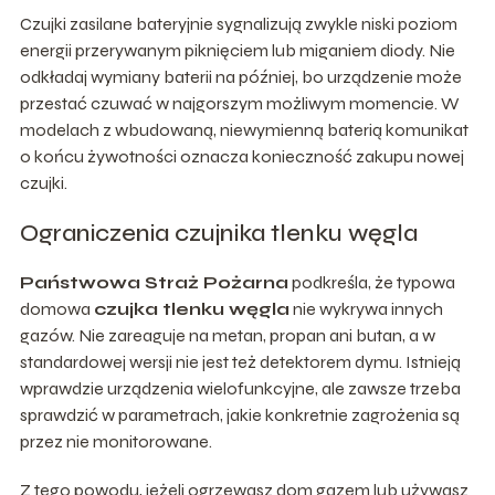
Czujki zasilane bateryjnie sygnalizują zwykle niski poziom
energii przerywanym piknięciem lub miganiem diody. Nie
odkładaj wymiany baterii na później, bo urządzenie może
przestać czuwać w najgorszym możliwym momencie. W
modelach z wbudowaną, niewymienną baterią komunikat
o końcu żywotności oznacza konieczność zakupu nowej
czujki.
Ograniczenia czujnika tlenku węgla
Państwowa Straż Pożarna
podkreśla, że typowa
domowa
czujka tlenku węgla
nie wykrywa innych
gazów. Nie zareaguje na metan, propan ani butan, a w
standardowej wersji nie jest też detektorem dymu. Istnieją
wprawdzie urządzenia wielofunkcyjne, ale zawsze trzeba
sprawdzić w parametrach, jakie konkretnie zagrożenia są
przez nie monitorowane.
Z tego powodu, jeżeli ogrzewasz dom gazem lub używasz