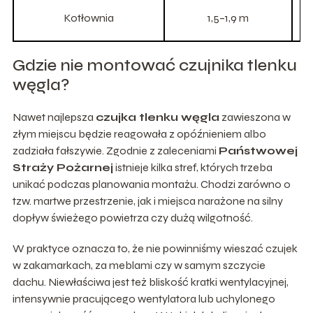
Kotłownia
1,5–1,9 m
Ś
Gdzie nie montować czujnika tlenku
węgla?
Nawet najlepsza
czujka tlenku węgla
zawieszona w
złym miejscu będzie reagowała z opóźnieniem albo
zadziała fałszywie. Zgodnie z zaleceniami
Państwowej
Straży Pożarnej
istnieje kilka stref, których trzeba
unikać podczas planowania montażu. Chodzi zarówno o
tzw. martwe przestrzenie, jak i miejsca narażone na silny
dopływ świeżego powietrza czy dużą wilgotność.
W praktyce oznacza to, że nie powinniśmy wieszać czujek
w zakamarkach, za meblami czy w samym szczycie
dachu. Niewłaściwa jest też bliskość kratki wentylacyjnej,
intensywnie pracującego wentylatora lub uchylonego