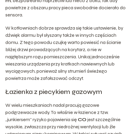
m
, bezpośrednio naprzeciw lub nieco z boku, tak aby
powietrze z obszaru pracy pieca swobodnie docierało do
sensora.
W kotłowniach dobrze sprawdza się takie ustawienie, by
dźwięk alarmu był słyszany także w innych częściach
domu. Z tego powodu czujkę warto powiesić na ścianie
bliżej drzwi prowadzących na korytarz, a nie w
najgłębszym rogu pomieszczenia. Unikaj jednocześnie
wieszania urządzenia przy kratkach nawiewnych lub
wyciągowych, ponieważ silny strumień świeżego
powietrza może zafałszować odczyt.
Łazienka z piecykiem gazowym
W wielu mieszkaniach nadal pracują gazowe
podgrzewacze wody. To właśnie w łazience z tzw.
„junkiersem” ryzyko pojawienia się
CO
jest szczególnie
wysokie, zwłaszcza przy niedrożnej wentylacji lub źle
ustawionym ciągu kominowym. W takiej sytuacji czujnik