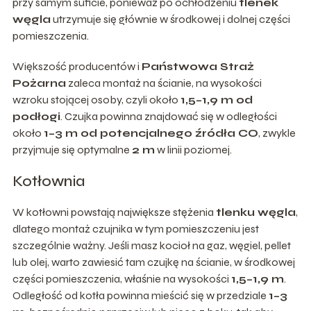
przy samym suficie, ponieważ po ochłodzeniu
tlenek
węgla
utrzymuje się głównie w środkowej i dolnej części
pomieszczenia.
Większość producentów i
Państwowa Straż
Pożarna
zaleca montaż na ścianie, na wysokości
wzroku stojącej osoby, czyli około
1,5–1,9 m od
podłogi
. Czujka powinna znajdować się w odległości
około
1–3 m od potencjalnego źródła CO
, zwykle
przyjmuje się optymalne
2 m
w linii poziomej.
Kotłownia
W kotłowni powstają największe stężenia
tlenku węgla
,
dlatego montaż czujnika w tym pomieszczeniu jest
szczególnie ważny. Jeśli masz kocioł na gaz, węgiel, pellet
lub olej, warto zawiesić tam czujkę na ścianie, w środkowej
części pomieszczenia, właśnie na wysokości
1,5–1,9 m
.
Odległość od kotła powinna mieścić się w przedziale
1–3