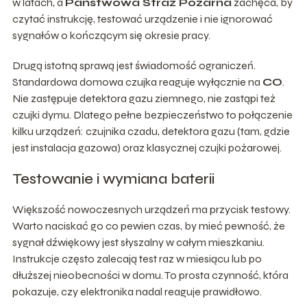
w latach, a
Państwowa Straż Pożarna
zachęca, by
czytać instrukcję, testować urządzenie i nie ignorować
sygnałów o kończącym się okresie pracy.
Drugą istotną sprawą jest świadomość ograniczeń.
Standardowa domowa czujka reaguje wyłącznie na
CO
.
Nie zastępuje detektora gazu ziemnego, nie zastąpi też
czujki dymu. Dlatego pełne bezpieczeństwo to połączenie
kilku urządzeń: czujnika czadu, detektora gazu (tam, gdzie
jest instalacja gazowa) oraz klasycznej czujki pożarowej.
Testowanie i wymiana baterii
Większość nowoczesnych urządzeń ma przycisk testowy.
Warto naciskać go co pewien czas, by mieć pewność, że
sygnał dźwiękowy jest słyszalny w całym mieszkaniu.
Instrukcje często zalecają test raz w miesiącu lub po
dłuższej nieobecności w domu. To prosta czynność, która
pokazuje, czy elektronika nadal reaguje prawidłowo.