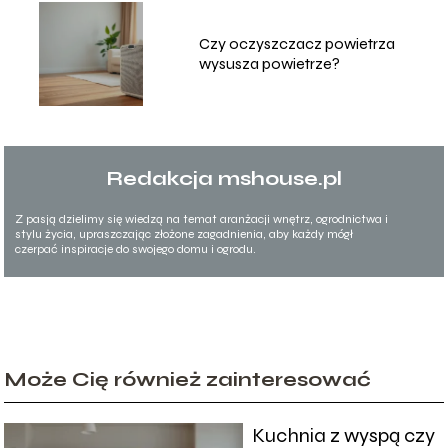
Czy oczyszczacz powietrza
wysusza powietrze?
Redakcja mshouse.pl
Z pasją dzielimy się wiedzą na temat aranżacji wnętrz, ogrodnictwa i
stylu życia, upraszczając złożone zagadnienia, aby każdy mógł
czerpać inspiracje do swojego domu i ogrodu.
Może Cię również zainteresować
Kuchnia z wyspą czy