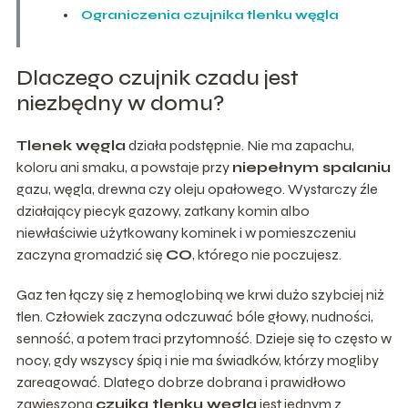
Ograniczenia czujnika tlenku węgla
Dlaczego czujnik czadu jest
niezbędny w domu?
Tlenek węgla
działa podstępnie. Nie ma zapachu,
koloru ani smaku, a powstaje przy
niepełnym spalaniu
gazu, węgla, drewna czy oleju opałowego. Wystarczy źle
działający piecyk gazowy, zatkany komin albo
niewłaściwie użytkowany kominek i w pomieszczeniu
zaczyna gromadzić się
CO
, którego nie poczujesz.
Gaz ten łączy się z hemoglobiną we krwi dużo szybciej niż
tlen. Człowiek zaczyna odczuwać bóle głowy, nudności,
senność, a potem traci przytomność. Dzieje się to często w
nocy, gdy wszyscy śpią i nie ma świadków, którzy mogliby
zareagować. Dlatego dobrze dobrana i prawidłowo
zawieszona
czujka tlenku węgla
jest jednym z