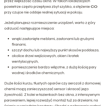
przez większość czasu okna. W takich lokalizacjach
powietrze często przepływa zbyt szybko, a stężenie
CO
przy czujce nie oddaje realnej sytuacji w pokoju.
Jeżeli planujesz rozmieszczenie urządzeń, warto z góry
odrzucić następujące miejsca:
wnęki zasłonięte meblami, zasłonami lub grubymi
firanami,
szczyt dachu lub najwyższy punkt skosów poddasza,
okolice drzwi wejściowych, okien i kratek
wentylacyjnych,
pomieszczenia bardzo wilgotne, z dużą ilością pary
wodnej i środków chemicznych.
Duże ilości kurzu, tłustych oparów czy aerozoli z domowej
chemii mogą zanieczyszczać sensor i skracać jego
żywotność. Z kolei w łazienkach bez okna, z intensywnym
parowaniem, lepiej rozważyć montaż tuż za drzwiami, na
ścianie w sąsiednim korytarzu. Chodzi o połączenie realnej