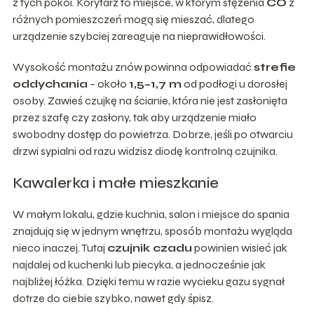
z tych pokoi. Korytarz to miejsce, w którym stężenia
CO
z
różnych pomieszczeń mogą się mieszać, dlatego
urządzenie szybciej zareaguje na nieprawidłowości.
Wysokość montażu znów powinna odpowiadać
strefie
oddychania
– około
1,5–1,7 m
od podłogi u dorosłej
osoby. Zawieś czujkę na ścianie, która nie jest zasłonięta
przez szafę czy zasłony, tak aby urządzenie miało
swobodny dostęp do powietrza. Dobrze, jeśli po otwarciu
drzwi sypialni od razu widzisz diodę kontrolną czujnika.
Kawalerka i małe mieszkanie
W małym lokalu, gdzie kuchnia, salon i miejsce do spania
znajdują się w jednym wnętrzu, sposób montażu wygląda
nieco inaczej. Tutaj
czujnik czadu
powinien wisieć jak
najdalej od kuchenki lub piecyka, a jednocześnie jak
najbliżej łóżka. Dzięki temu w razie wycieku gazu sygnał
dotrze do ciebie szybko, nawet gdy śpisz.