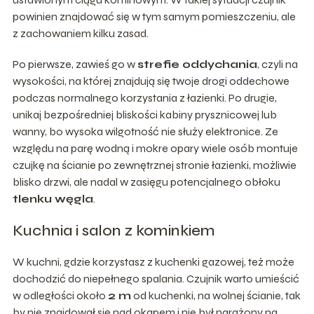
powinien znajdować się w tym samym pomieszczeniu, ale
z zachowaniem kilku zasad.
Po pierwsze, zawieś go w
strefie oddychania
, czyli na
wysokości, na której znajdują się twoje drogi oddechowe
podczas normalnego korzystania z łazienki. Po drugie,
unikaj bezpośredniej bliskości kabiny prysznicowej lub
wanny, bo wysoka wilgotność nie służy elektronice. Ze
względu na parę wodną i mokre opary wiele osób montuje
czujkę na ścianie po zewnętrznej stronie łazienki, możliwie
blisko drzwi, ale nadal w zasięgu potencjalnego obłoku
tlenku węgla
.
Kuchnia i salon z kominkiem
W kuchni, gdzie korzystasz z kuchenki gazowej, też może
dochodzić do niepełnego spalania. Czujnik warto umieścić
w odległości około
2 m
od kuchenki, na wolnej ścianie, tak
by nie znajdował się nad okapem i nie był narażony na