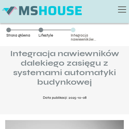
Strona główna
Lifestyle
Integracja
nawiewników
dalekiego
zasięgu z
Integracja nawiewników
systemami
automatyki
budynkowej
dalekiego zasięgu z
systemami automatyki
budynkowej
Data publikacji: 2025-10-08