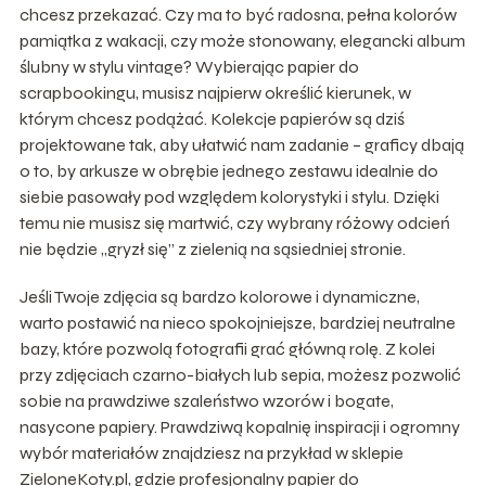
chcesz przekazać. Czy ma to być radosna, pełna kolorów
pamiątka z wakacji, czy może stonowany, elegancki album
ślubny w stylu vintage? Wybierając papier do
scrapbookingu, musisz najpierw określić kierunek, w
którym chcesz podążać. Kolekcje papierów są dziś
projektowane tak, aby ułatwić nam zadanie – graficy dbają
o to, by arkusze w obrębie jednego zestawu idealnie do
siebie pasowały pod względem kolorystyki i stylu. Dzięki
temu nie musisz się martwić, czy wybrany różowy odcień
nie będzie „gryzł się” z zielenią na sąsiedniej stronie.
Jeśli Twoje zdjęcia są bardzo kolorowe i dynamiczne,
warto postawić na nieco spokojniejsze, bardziej neutralne
bazy, które pozwolą fotografii grać główną rolę. Z kolei
przy zdjęciach czarno-białych lub sepia, możesz pozwolić
sobie na prawdziwe szaleństwo wzorów i bogate,
nasycone papiery. Prawdziwą kopalnię inspiracji i ogromny
wybór materiałów znajdziesz na przykład w sklepie
ZieloneKoty.pl, gdzie profesjonalny papier do