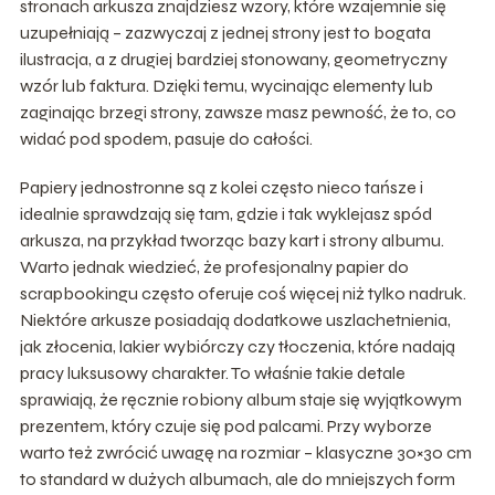
stronach arkusza znajdziesz wzory, które wzajemnie się
uzupełniają – zazwyczaj z jednej strony jest to bogata
ilustracja, a z drugiej bardziej stonowany, geometryczny
wzór lub faktura. Dzięki temu, wycinając elementy lub
zaginając brzegi strony, zawsze masz pewność, że to, co
widać pod spodem, pasuje do całości.
Papiery jednostronne są z kolei często nieco tańsze i
idealnie sprawdzają się tam, gdzie i tak wyklejasz spód
arkusza, na przykład tworząc bazy kart i strony albumu.
Warto jednak wiedzieć, że profesjonalny papier do
scrapbookingu często oferuje coś więcej niż tylko nadruk.
Niektóre arkusze posiadają dodatkowe uszlachetnienia,
jak złocenia, lakier wybiórczy czy tłoczenia, które nadają
pracy luksusowy charakter. To właśnie takie detale
sprawiają, że ręcznie robiony album staje się wyjątkowym
prezentem, który czuje się pod palcami. Przy wyborze
warto też zwrócić uwagę na rozmiar – klasyczne 30×30 cm
to standard w dużych albumach, ale do mniejszych form