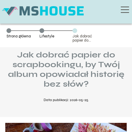
Strona główna
Lifestyle
Jak dobrać
papier do
scrapbookingu,
by Twój album
Jak dobrać papier do
opowiadał
historię bez
słów?
scrapbookingu, by Twój
album opowiadał historię
bez słów?
Data publikacji: 2026-05-25