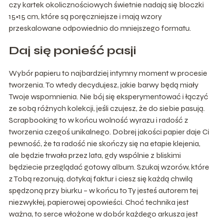
czy kartek okolicznościowych świetnie nadają się bloczki
15×15 cm, które są poręczniejsze i mają wzory
przeskalowane odpowiednio do mniejszego formatu.
Daj się ponieść pasji
Wybór papieru to najbardziej intymny moment w procesie
tworzenia. To wtedy decydujesz, jakie barwy będą miały
Twoje wspomnienia. Nie bój się eksperymentować i łączyć
ze sobą różnych kolekcji, jeśli czujesz, że do siebie pasują.
Scrapbooking to w końcu wolność wyrazu i radość z
tworzenia czegoś unikalnego. Dobrej jakości papier daje Ci
pewność, że ta radość nie skończy się na etapie klejenia,
ale będzie trwała przez lata, gdy wspólnie z bliskimi
będziecie przeglądać gotowy album. Szukaj wzorów, które
z Tobą rezonują, dotykaj faktur i ciesz się każdą chwilą
spędzoną przy biurku – w końcu to Ty jesteś autorem tej
niezwykłej, papierowej opowieści. Choć technika jest
ważna, to serce włożone w dobór każdego arkusza jest