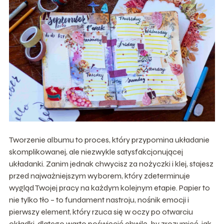
Tworzenie albumu to proces, który przypomina układanie
skomplikowanej, ale niezwykle satysfakcjonującej
układanki. Zanim jednak chwycisz za nożyczki i klej, stajesz
przed najważniejszym wyborem, który zdeterminuje
wygląd Twojej pracy na każdym kolejnym etapie. Papier to
nie tylko tło – to fundament nastroju, nośnik emocji i
pierwszy element, który rzuca się w oczy po otwarciu
okładki, dlatego warto poświęcić chwilę, by zrozumieć, jak