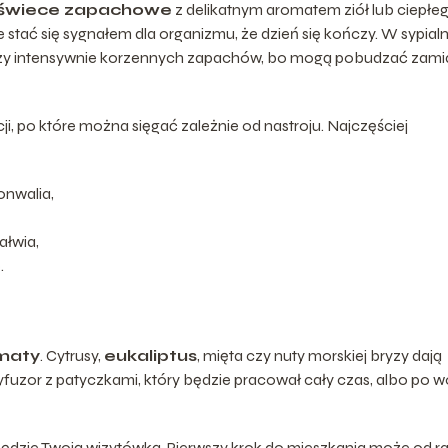
świece zapachowe
z delikatnym aromatem ziół lub ciepłe
e stać się sygnałem dla organizmu, że dzień się kończy. W sypialn
 czy intensywnie korzennych zapachów, bo mogą pobudzać zami
ji, po które można sięgać zależnie od nastroju. Najczęściej
onwalia,
ałwia,
.
maty
. Cytrusy,
eukaliptus
, mięta czy nuty morskiej bryzy dają
yfuzor z patyczkami, który będzie pracował cały czas, albo po w
ędzie Twoją wizytówką. Pierwszy krok do mieszkania może od r