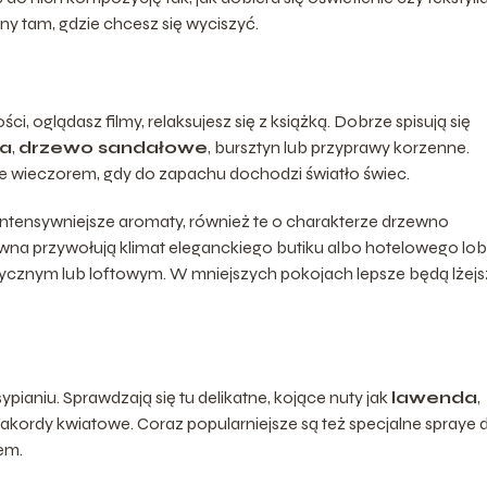
nny tam, gdzie chcesz się wyciszyć.
ci, oglądasz filmy, relaksujesz się z książką. Dobrze spisują się
ia
,
drzewo sandałowe
, bursztyn lub przyprawy korzenne.
ie wieczorem, gdy do zapachu dochodzi światło świec.
ntensywniejsze aromaty, również te o charakterze drzewno
na przywołują klimat eleganckiego butiku albo hotelowego lob
sycznym lub loftowym. W mniejszych pokojach lepsze będą lżej
ianiu. Sprawdzają się tu delikatne, kojące nuty jak
lawenda
,
e akordy kwiatowe. Coraz popularniejsze są też specjalne spraye 
nem.