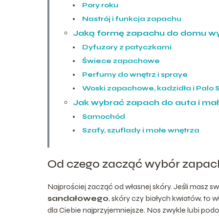
Pory roku
Nastrój i funkcja zapachu
Jaką formę zapachu do domu w
Dyfuzory z patyczkami
Świece zapachowe
Perfumy do wnętrz i spraye
Woski zapachowe, kadzidła i Palo 
Jak wybrać zapach do auta i mał
Samochód
Szafy, szuflady i małe wnętrza
Od czego zacząć wybór zapac
Najprościej zacząć od własnej skóry. Jeśli masz s
sandałowego
, skóry czy białych kwiatów, to 
dla Ciebie najprzyjemniejsze. Nos zwykle lubi po