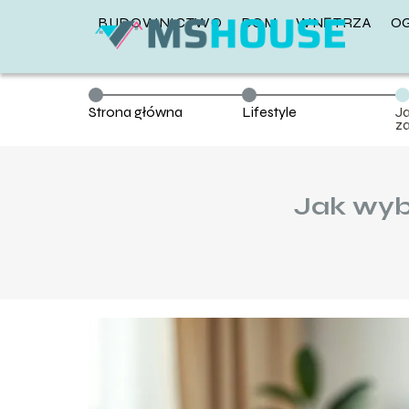
BUDOWNICTWO
DOM
WNĘTRZA
O
Strona główna
Lifestyle
J
z
Jak wyb