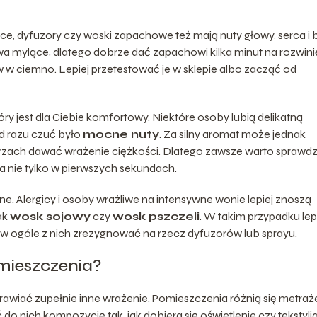
ece, dyfuzory czy woski zapachowe też mają nuty głowy, serca i 
wa mylące, dlatego dobrze dać zapachowi kilka minut na rozwini
w ciemno. Lepiej przetestować je w sklepie albo zacząć od
óry jest dla Ciebie komfortowy. Niektóre osoby lubią delikatną
od razu czuć było
mocne nuty
. Za silny aromat może jednak
zach dawać wrażenie ciężkości. Dlatego zawsze warto sprawdz
a nie tylko w pierwszych sekundach.
e. Alergicy i osoby wrażliwe na intensywne wonie lepiej znoszą
ak
wosk sojowy
czy
wosk pszczeli
. W takim przypadku lep
 w ogóle z nich zrezygnować na rzecz dyfuzorów lub sprayu.
mieszczenia?
rawiać zupełnie inne wrażenie. Pomieszczenia różnią się metra
o nich kompozycję tak, jak dobiera się oświetlenie czy tekstylia