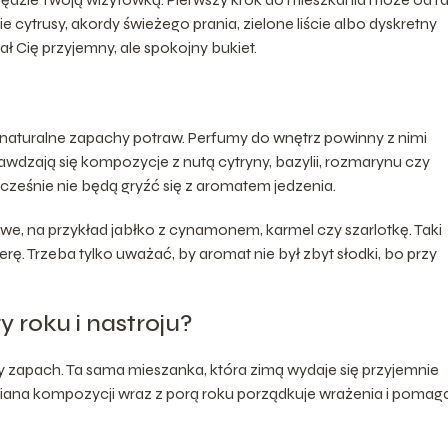
ie cytrusy, akordy świeżego prania, zielone liście albo dyskretny
ał Cię przyjemny, ale spokojny bukiet.
ż naturalne zapachy potraw. Perfumy do wnętrz powinny z nimi
rawdzają się kompozycje z nutą cytryny, bazylii, rozmarynu czy
nocześnie nie będą gryźć się z aromatem jedzenia.
we, na przykład jabłko z cynamonem, karmel czy szarlotkę. Taki
. Trzeba tylko uważać, by aromat nie był zbyt słodki, bo przy
roku i nastroju?
zapach. Ta sama mieszanka, która zimą wydaje się przyjemnie
miana kompozycji wraz z porą roku porządkuje wrażenia i pomag