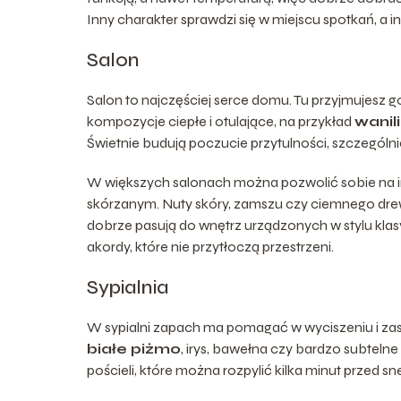
Inny charakter sprawdzi się w miejscu spotkań, a i
Salon
Salon to najczęściej serce domu. Tu przyjmujesz goś
kompozycje ciepłe i otulające, na przykład
wanil
Świetnie budują poczucie przytulności, szczególn
W większych salonach można pozwolić sobie na i
skórzanym. Nuty skóry, zamszu czy ciemnego drew
dobrze pasują do wnętrz urządzonych w stylu kla
akordy, które nie przytłoczą przestrzeni.
Sypialnia
W sypialni zapach ma pomagać w wyciszeniu i zasyp
białe piżmo
, irys, bawełna czy bardzo subteln
pościeli, które można rozpylić kilka minut przed s