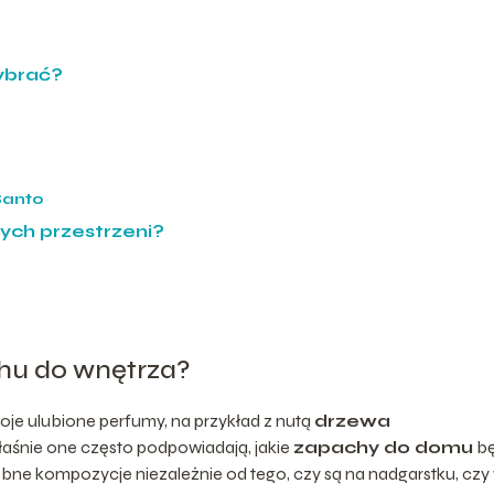
ybrać?
Santo
ych przestrzeni?
hu do wnętrza?
woje ulubione perfumy, na przykład z nutą
drzewa
właśnie one często podpowiadają, jakie
zapachy do domu
b
dobne kompozycje niezależnie od tego, czy są na nadgarstku, czy