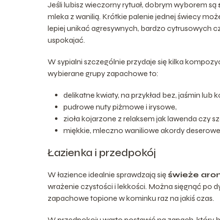
Jeśli lubisz wieczorny rytuał, dobrym wyborem są
mleka z wanilią. Krótkie palenie jednej świecy moż
lepiej unikać agresywnych, bardzo cytrusowych
uspokajać.
W sypialni szczególnie przydaje się kilka kompozyc
wybierane grupy zapachowe to:
delikatne kwiaty, na przykład bez, jaśmin lub k
pudrowe nuty piżmowe i irysowe,
zioła kojarzone z relaksem jak lawenda czy sz
miękkie, mleczno waniliowe akordy deserowe
Łazienka i przedpokój
W łazience idealnie sprawdzają się
świeże aro
wrażenie czystości i lekkości. Można sięgnąć po d
zapachowe topione w kominku raz na jakiś czas.
W przedpokoju warto postawić na zapach, który b