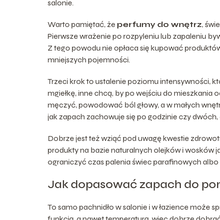
salonie.
Warto pamiętać, że
perfumy do wnętrz
, świ
Pierwsze wrażenie po rozpyleniu lub zapaleniu by
Z tego powodu nie opłaca się kupować produktów 
mniejszych pojemności.
Trzeci krok to ustalenie poziomu intensywności, kt
mgiełkę, inne chcą, by po wejściu do mieszkania 
męczyć, powodować ból głowy, a w małych wnętr
jak zapach zachowuje się po godzinie czy dwóch, 
Dobrze jest też wziąć pod uwagę kwestie zdrowotn
produkty na bazie naturalnych olejków i wosków j
ograniczyć czas palenia świec parafinowych albo
Jak dopasować zapach do po
To samo pachnidło w salonie i w łazience może sp
funkcją, a nawet temperaturą, więc dobrze dobrać d