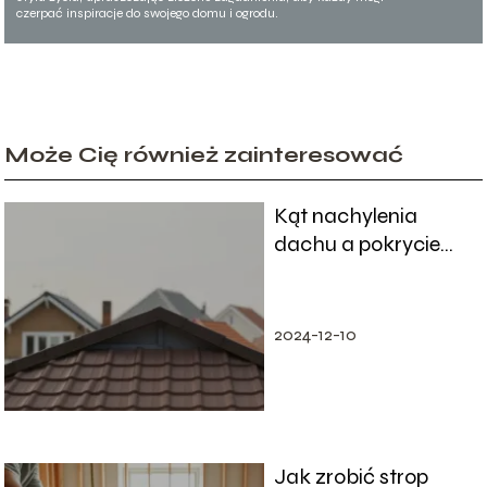
czerpać inspiracje do swojego domu i ogrodu.
Może Cię również zainteresować
Kąt nachylenia
dachu a pokrycie
dachowe – jak
dobrać właściwie?
2024-12-10
Jak zrobić strop