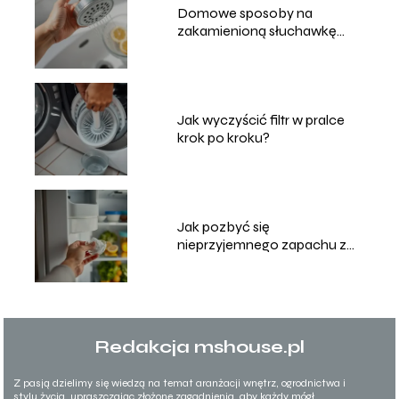
Domowe sposoby na
zakamienioną słuchawkę
prysznicową
Jak wyczyścić filtr w pralce
krok po kroku?
Jak pozbyć się
nieprzyjemnego zapachu z
lodówki?
Redakcja mshouse.pl
Z pasją dzielimy się wiedzą na temat aranżacji wnętrz, ogrodnictwa i
stylu życia, upraszczając złożone zagadnienia, aby każdy mógł