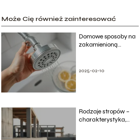
Może Cię również zainteresować
Domowe sposoby na
zakamienioną
słuchawkę
prysznicową
2025-02-10
Rodzaje stropów –
charakterystyka,
zalety i wady