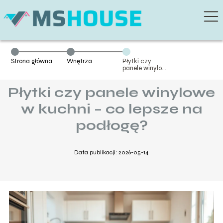
Strona główna
Wnętrza
Płytki czy
panele winylowe
w kuchni – co
lepsze na
Płytki czy panele winylowe
podłogę?
w kuchni – co lepsze na
podłogę?
Data publikacji: 2026-05-14