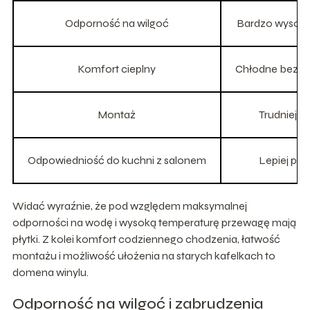
Odporność na wilgoć
Bardzo wysoka
Komfort cieplny
Chłodne bez o
Montaż
Trudniejsz
Odpowiedniość do kuchni z salonem
Lepiej prz
Widać wyraźnie, że pod względem maksymalnej
odporności na wodę i wysoką temperaturę przewagę mają
płytki. Z kolei komfort codziennego chodzenia, łatwość
montażu i możliwość ułożenia na starych kafelkach to
domena winylu.
Odporność na wilgoć i zabrudzenia