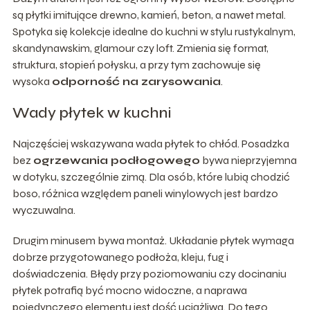
są płytki imitujące drewno, kamień, beton, a nawet metal.
Spotyka się kolekcje idealne do kuchni w stylu rustykalnym,
skandynawskim, glamour czy loft. Zmienia się format,
struktura, stopień połysku, a przy tym zachowuje się
wysoka
odporność na zarysowania
.
Wady płytek w kuchni
Najczęściej wskazywana wada płytek to chłód. Posadzka
bez
ogrzewania podłogowego
bywa nieprzyjemna
w dotyku, szczególnie zimą. Dla osób, które lubią chodzić
boso, różnica względem paneli winylowych jest bardzo
wyczuwalna.
Drugim minusem bywa montaż. Układanie płytek wymaga
dobrze przygotowanego podłoża, kleju, fug i
doświadczenia. Błędy przy poziomowaniu czy docinaniu
płytek potrafią być mocno widoczne, a naprawa
pojedynczego elementu jest dość uciążliwa. Do tego