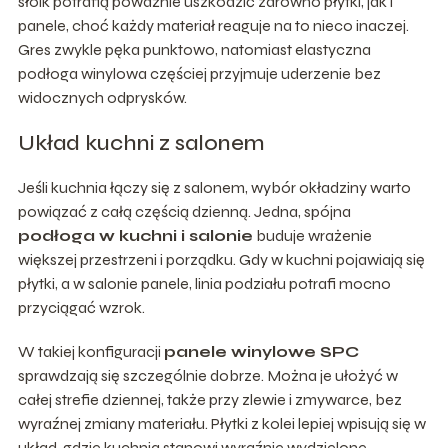
słoik potrafią poważnie uszkodzić zarówno płytki, jak i
panele, choć każdy materiał reaguje na to nieco inaczej.
Gres zwykle pęka punktowo, natomiast elastyczna
podłoga winylowa częściej przyjmuje uderzenie bez
widocznych odprysków.
Układ kuchni z salonem
Jeśli kuchnia łączy się z salonem, wybór okładziny warto
powiązać z całą częścią dzienną. Jedna, spójna
podłoga w kuchni i salonie
buduje wrażenie
większej przestrzeni i porządku. Gdy w kuchni pojawiają się
płytki, a w salonie panele, linia podziału potrafi mocno
przyciągać wzrok.
W takiej konfiguracji
panele winylowe SPC
sprawdzają się szczególnie dobrze. Można je ułożyć w
całej strefie dziennej, także przy zlewie i zmywarce, bez
wyraźnej zmiany materiału. Płytki z kolei lepiej wpisują się w
układ, gdzie kuchnia stanowi wyraźnie wydzielone