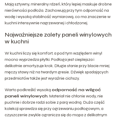
Mają sztywny, mineralny rdzeń, który lepiej maskuje drobne
nierówności podłoża. Zachowują przy tym odporność na
wodę i wysoką stabilność wymiarową, co ma znaczenie w
kuchni intensywnie nagrzewanej i chłodzonej.
Najważniejsze zalety paneli winylowych
w kuchni
W kuchni liczy się komfort, a pod tym względem winyl
mocno wyprzedza płytki. Podłoga jest cieplejsza i
delikatnie amortyzuje krok. Długie stanie przy blacie mniej
męczy stawy niż na twardym gresie. Dźwięk spadających
przedmiotów także jest wyraźnie cichszy.
Warto podkreślić wysoką
odporność na wilgoć
paneli winylowych
. Materiał nie chłonie wody, nie
puchnie i dobrze radzi sobie z parą wodną. Duża część
kolekcji sprawdza się przy ogrzewaniu podłogowym, a
czyszczenie zwykle ogranicza się do mopa z delikatnym