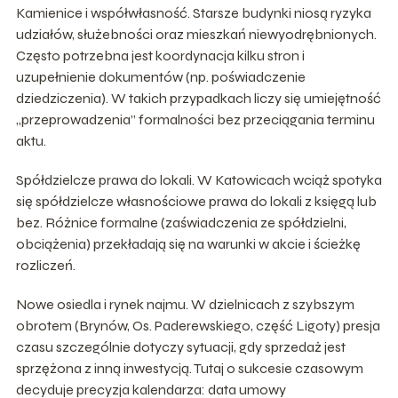
Kamienice i współwłasność. Starsze budynki niosą ryzyka
udziałów, służebności oraz mieszkań niewyodrębnionych.
Często potrzebna jest koordynacja kilku stron i
uzupełnienie dokumentów (np. poświadczenie
dziedziczenia). W takich przypadkach liczy się umiejętność
„przeprowadzenia” formalności bez przeciągania terminu
aktu.
Spółdzielcze prawa do lokali. W Katowicach wciąż spotyka
się spółdzielcze własnościowe prawa do lokali z księgą lub
bez. Różnice formalne (zaświadczenia ze spółdzielni,
obciążenia) przekładają się na warunki w akcie i ścieżkę
rozliczeń.
Nowe osiedla i rynek najmu. W dzielnicach z szybszym
obrotem (Brynów, Os. Paderewskiego, część Ligoty) presja
czasu szczególnie dotyczy sytuacji, gdy sprzedaż jest
sprzężona z inną inwestycją. Tutaj o sukcesie czasowym
decyduje precyzja kalendarza: data umowy