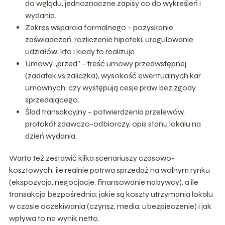
do wglądu, jednoznaczne zapisy co do wykreśleń i
wydania.
Zakres wsparcia formalnego – pozyskanie
zaświadczeń, rozliczenie hipoteki, uregulowanie
udziałów; kto i kiedy to realizuje.
Umowy „przed” – treść umowy przedwstępnej
(zadatek vs zaliczka), wysokość ewentualnych kar
umownych, czy występują cesje praw bez zgody
sprzedającego.
Ślad transakcyjny – potwierdzenia przelewów,
protokół zdawczo-odbiorczy, opis stanu lokalu na
dzień wydania.
Warto też zestawić kilka scenariuszy czasowo-
kosztowych: ile realnie potrwa sprzedaż na wolnym rynku
(ekspozycja, negocjacje, finansowanie nabywcy), a ile
transakcja bezpośrednia; jakie są koszty utrzymania lokalu
w czasie oczekiwania (czynsz, media, ubezpieczenie) i jak
wpływa to na wynik netto.