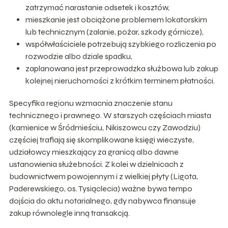
zatrzymać narastanie odsetek i kosztów,
mieszkanie jest obciążone problemem lokatorskim
lub technicznym (zalanie, pożar, szkody górnicze),
współwłaściciele potrzebują szybkiego rozliczenia po
rozwodzie albo dziale spadku,
zaplanowana jest przeprowadzka służbowa lub zakup
kolejnej nieruchomości z krótkim terminem płatności.
Specyfika regionu wzmacnia znaczenie stanu
technicznego i prawnego. W starszych częściach miasta
(kamienice w Śródmieściu, Nikiszowcu czy Zawodziu)
częściej trafiają się skomplikowane księgi wieczyste,
udziałowcy mieszkający za granicą albo dawne
ustanowienia służebności. Z kolei w dzielnicach z
budownictwem powojennym i z wielkiej płyty (Ligota,
Paderewskiego, os. Tysiąclecia) ważne bywa tempo
dojścia do aktu notarialnego, gdy nabywca finansuje
zakup równolegle inną transakcją.