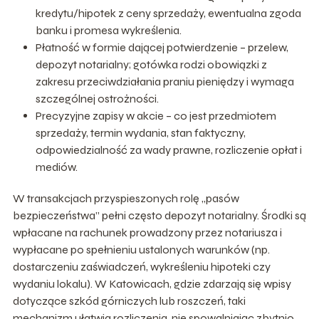
kredytu/hipotek z ceny sprzedaży, ewentualna zgoda
banku i promesa wykreślenia.
Płatność w formie dającej potwierdzenie – przelew,
depozyt notarialny; gotówka rodzi obowiązki z
zakresu przeciwdziałania praniu pieniędzy i wymaga
szczególnej ostrożności.
Precyzyjne zapisy w akcie – co jest przedmiotem
sprzedaży, termin wydania, stan faktyczny,
odpowiedzialność za wady prawne, rozliczenie opłat i
mediów.
W transakcjach przyspieszonych rolę „pasów
bezpieczeństwa” pełni często depozyt notarialny. Środki są
wpłacane na rachunek prowadzony przez notariusza i
wypłacane po spełnieniu ustalonych warunków (np.
dostarczeniu zaświadczeń, wykreśleniu hipoteki czy
wydaniu lokalu). W Katowicach, gdzie zdarzają się wpisy
dotyczące szkód górniczych lub roszczeń, taki
mechanizm ułatwia rozliczenia, nie spowalniając zbytnio