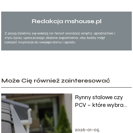
Redakcja mshouse.pl
Z pasją dzielimy się wiedzą na temat aranżacji wnętrz, ogrodnictwa i
stylu życia, upraszczając złożone zagadnienia, aby każdy mógł
czerpać inspiracje do swojego domu i ogrodu.
Może Cię również zainteresować
Rynny stalowe czy
PCV – które wybrać i
dlaczego?
2026-01-05