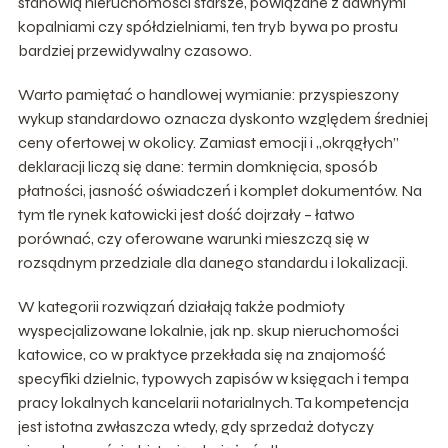
stanowią nieruchomości starsze, powiązane z dawnymi
kopalniami czy spółdzielniami, ten tryb bywa po prostu
bardziej przewidywalny czasowo.
Warto pamiętać o handlowej wymianie: przyspieszony
wykup standardowo oznacza dyskonto względem średniej
ceny ofertowej w okolicy. Zamiast emocji i „okrągłych”
deklaracji liczą się dane: termin domknięcia, sposób
płatności, jasność oświadczeń i komplet dokumentów. Na
tym tle rynek katowicki jest dość dojrzały – łatwo
porównać, czy oferowane warunki mieszczą się w
rozsądnym przedziale dla danego standardu i lokalizacji.
W kategorii rozwiązań działają także podmioty
wyspecjalizowane lokalnie, jak np. skup nieruchomości
katowice, co w praktyce przekłada się na znajomość
specyfiki dzielnic, typowych zapisów w księgach i tempa
pracy lokalnych kancelarii notarialnych. Ta kompetencja
jest istotna zwłaszcza wtedy, gdy sprzedaż dotyczy