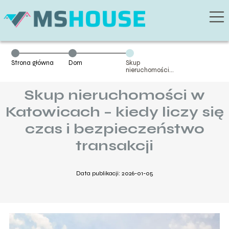
Strona główna
Dom
Skup
nieruchomości
w Katowicach –
kiedy liczy się
Skup nieruchomości w
czas i
bezpieczeństwo
transakcji
Katowicach – kiedy liczy się
czas i bezpieczeństwo
transakcji
Data publikacji: 2026-01-05