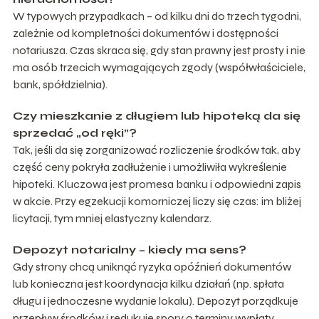
W typowych przypadkach – od kilku dni do trzech tygodni,
zależnie od kompletności dokumentów i dostępności
notariusza. Czas skraca się, gdy stan prawny jest prosty i nie
ma osób trzecich wymagających zgody (współwłaściciele,
bank, spółdzielnia).
Czy mieszkanie z długiem lub hipoteką da się
sprzedać „od ręki”?
Tak, jeśli da się zorganizować rozliczenie środków tak, aby
część ceny pokryła zadłużenie i umożliwiła wykreślenie
hipoteki. Kluczowa jest promesa banku i odpowiedni zapis
w akcie. Przy egzekucji komorniczej liczy się czas: im bliżej
licytacji, tym mniej elastyczny kalendarz.
Depozyt notarialny – kiedy ma sens?
Gdy strony chcą uniknąć ryzyka opóźnień dokumentów
lub konieczna jest koordynacja kilku działań (np. spłata
długu i jednoczesne wydanie lokalu). Depozyt porządkuje
przepływ środków i redukuje spory o terminy wypłaty.