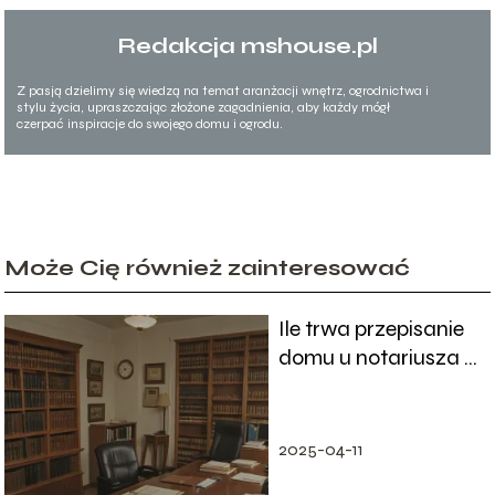
Redakcja mshouse.pl
Z pasją dzielimy się wiedzą na temat aranżacji wnętrz, ogrodnictwa i
stylu życia, upraszczając złożone zagadnienia, aby każdy mógł
czerpać inspiracje do swojego domu i ogrodu.
Może Cię również zainteresować
Ile trwa przepisanie
domu u notariusza –
czas i etapy
procedury
wyjaśnione
2025-04-11