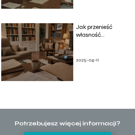
Jak przenieść
własność
nieruchomości bez
prawa do zachowku
– instrukcja etap po
2025-04-11
etapie
Potrzebujesz więcej informacji?