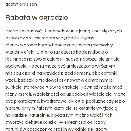
apetyt oraz sen.
Rabata w ogrodzie
Warto zaznaczyć, iż zdecydowanie jedną z największych
ozdób działki jest rabata w ogrodzie. Piękne,
różnokolorowe kwiaty i inne rośliny tworzą niezwykły
wizualny efekt. Dlatego tak często kobiety dbają o
roślinność na swojej działce – sadzą, nawożą, pielęgnują,
podlewają. Rabata może być umieszczona w różnym
miejscu działki, na przykład przed domem, obok altanki,
wzdłuż ścieżki ogrodowej czy nawet w centralnym jej
punkcie, stanowiąc główną atrakcję. Również może mieć
różny kształt, w zależności od upodobań właściciela. Mogą
być prostokątne, kwadratowe, okrągłe, podłużne czy też o
nieregularnym, falistym kształcie. Te ostatnie wyglądają
najbardziej naturalnie, a poza tym można wokół nich
stworzyć ciekawe ścieżki. W zależności od liczby
gatunków posadzonych roślin wyróżnia się rabaty