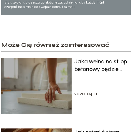
stylu życia, upraszczając złożone zagadnienia, aby każdy mógł
czerpać inspiracje do swojego domu i ogrodu.
Może Cię również zainteresować
Jaka wełna na strop
betonowy będzie
najlepsza?
2020-04-11