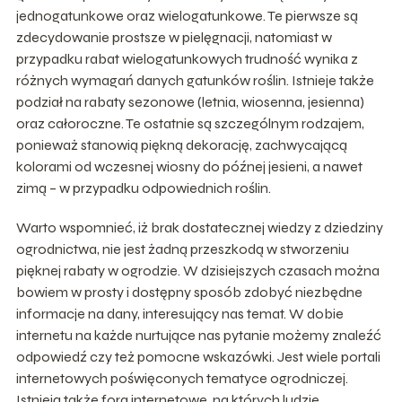
jednogatunkowe oraz wielogatunkowe. Te pierwsze są
zdecydowanie prostsze w pielęgnacji, natomiast w
przypadku rabat wielogatunkowych trudność wynika z
różnych wymagań danych gatunków roślin. Istnieje także
podział na rabaty sezonowe (letnia, wiosenna, jesienna)
oraz całoroczne. Te ostatnie są szczególnym rodzajem,
ponieważ stanowią piękną dekorację, zachwycającą
kolorami od wczesnej wiosny do późnej jesieni, a nawet
zimą – w przypadku odpowiednich roślin.
Warto wspomnieć, iż brak dostatecznej wiedzy z dziedziny
ogrodnictwa, nie jest żadną przeszkodą w stworzeniu
pięknej rabaty w ogrodzie. W dzisiejszych czasach można
bowiem w prosty i dostępny sposób zdobyć niezbędne
informacje na dany, interesujący nas temat. W dobie
internetu na każde nurtujące nas pytanie możemy znaleźć
odpowiedź czy też pomocne wskazówki. Jest wiele portali
internetowych poświęconych tematyce ogrodniczej.
Istnieją także fora internetowe, na których ludzie