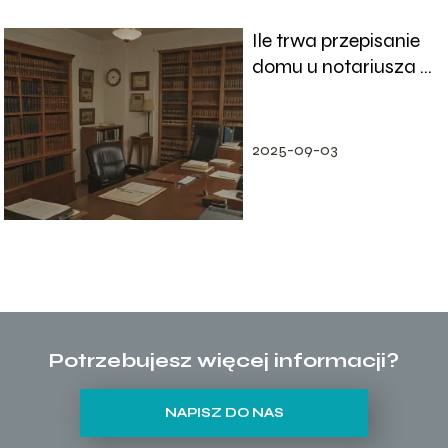
Ile trwa przepisanie
domu u notariusza –
czas i etapy
procedury
wyjaśnione
2025-09-03
Potrzebujesz więcej informacji?
NAPISZ DO NAS