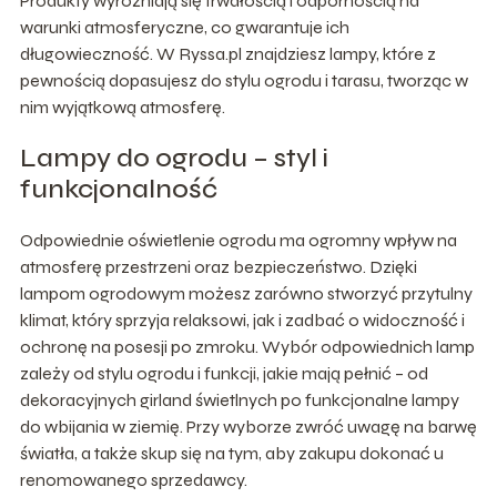
Produkty wyróżniają się trwałością i odpornością na
warunki atmosferyczne, co gwarantuje ich
długowieczność. W Ryssa.pl znajdziesz lampy, które z
pewnością dopasujesz do stylu ogrodu i tarasu, tworząc w
nim wyjątkową atmosferę.
Lampy do ogrodu – styl i
funkcjonalność
Odpowiednie oświetlenie ogrodu ma ogromny wpływ na
atmosferę przestrzeni oraz bezpieczeństwo. Dzięki
lampom ogrodowym możesz zarówno stworzyć przytulny
klimat, który sprzyja relaksowi, jak i zadbać o widoczność i
ochronę na posesji po zmroku. Wybór odpowiednich lamp
zależy od stylu ogrodu i funkcji, jakie mają pełnić – od
dekoracyjnych girland świetlnych po funkcjonalne lampy
do wbijania w ziemię. Przy wyborze zwróć uwagę na barwę
światła, a także skup się na tym, aby zakupu dokonać u
renomowanego sprzedawcy.