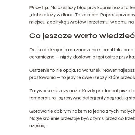
Pro-tip:
Najczęstszy błąd przy kupnie noża to te
„dobrze leży w dłoni”. To za mało. Poproś sprzed
miejscu z polityką zwrotów i przetestuj w domu 
Co jeszcze warto wiedzieć
Deska do krojenia ma znaczenie niemal tak samo 
ceramiczna — nigdy, dosłownie tępi ostrze przy ka
Ostrzenie to nie opcja, to warunek. Nawet najleps
prostowania — to jedyne dwie rzeczy, które przedłu
Zmywarka niszczy noże. Każdy producent pisze to 
temperatura i agresywne detergenty degradują stal 
Gotowanie dobrym nożem to jedno z tych małych o
Nagle krojenie przestaje być czymś, przez co trzeb
częścią.