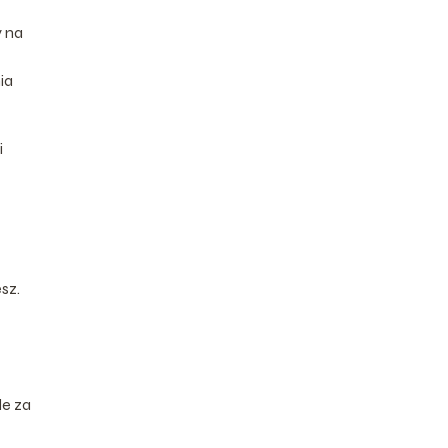
y na
ia
i
sz.
le za