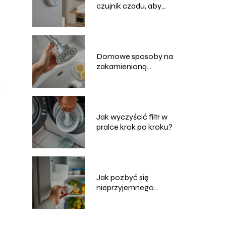
czujnik czadu, aby
działał najskuteczniej?
Domowe sposoby na
zakamienioną
słuchawkę
prysznicową
Jak wyczyścić filtr w
pralce krok po kroku?
Jak pozbyć się
nieprzyjemnego
zapachu z lodówki?