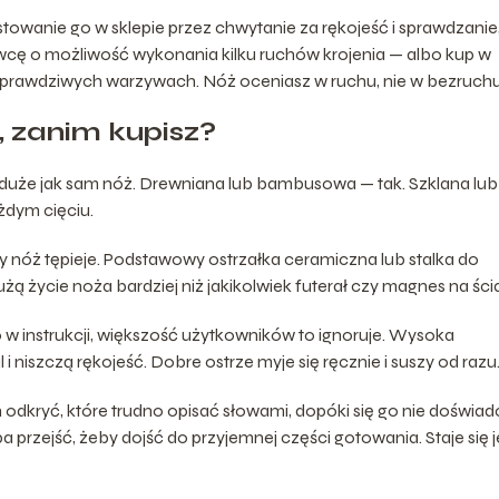
stowanie go w sklepie przez chwytanie za rękojeść i sprawdzanie
awcę o możliwość wykonania kilku ruchów krojenia — albo kup w
na prawdziwych warzywach. Nóż oceniasz w ruchu, nie w bezruchu
, zanim kupisz?
duże jak sam nóż. Drewniana lub bambusowa — tak. Szklana lub
żdym cięciu.
zy nóż tępieje. Podstawowy ostrzałka ceramiczna lub stalka do
żą życie noża bardziej niż jakikolwiek futerał czy magnes na ści
w instrukcji, większość użytkowników to ignoruje. Wysoka
i niszczą rękojeść. Dobre ostrze myje się ręcznie i suszy od razu
dkryć, które trudno opisać słowami, dopóki się go nie doświad
a przejść, żeby dojść do przyjemnej części gotowania. Staje się j