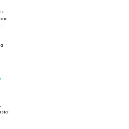
sz.
zone
 —
na
ż
,
 stal