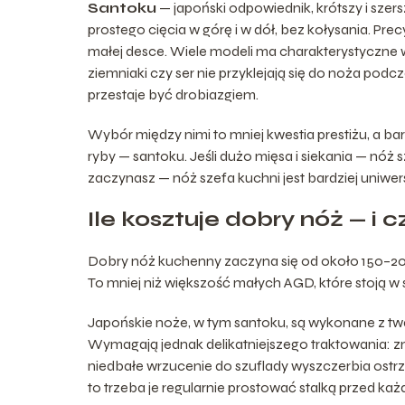
Santoku
— japoński odpowiednik, krótszy i szer
prostego cięcia w górę i w dół, bez kołysania. Pre
małej desce. Wiele modeli ma charakterystyczne w
ziemniaki czy ser nie przyklejają się do noża podcz
przestaje być drobiazgiem.
Wybór między nimi to mniej kwestia prestiżu, a bard
ryby — santoku. Jeśli dużo mięsa i siekania — nóż 
zaczynasz — nóż szefa kuchni jest bardziej uniwer
Ile kosztuje dobry nóż — i 
Dobry nóż kuchenny zaczyna się od około 150–200 z
To mniej niż większość małych AGD, które stoją w
Japońskie noże, w tym santoku, są wykonane z tward
Wymagają jednak delikatniejszego traktowania: zm
niedbałe wrzucenie do szuflady wyszczerbia ostrz
to trzeba je regularnie prostować stalką przed ka