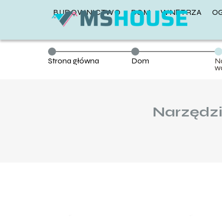
BUDOWNICTWO
DOM
WNĘTRZA
O
Strona główna
Dom
N
wa
Narzędzi