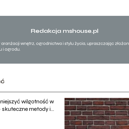
Redakcja mshouse.pl
t aranżacji wnętrz, ogrodnictwa i stylu życia, upraszczając złoż
 i ogrodu.
ać
niejszyć wilgotność w
 skuteczne metody i