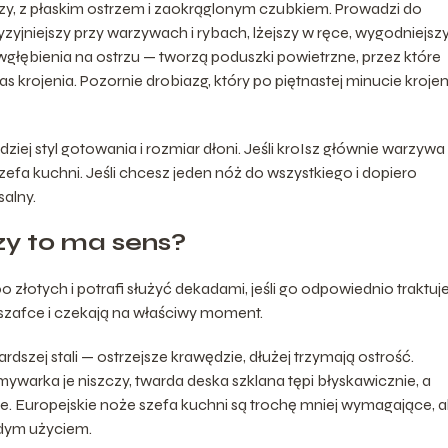
szy, z płaskim ostrzem i zaokrąglonym czubkiem. Prowadzi do
cyzyjniejszy przy warzywach i rybach, lżejszy w ręce, wygodniejsz
głębienia na ostrzu — tworzą poduszki powietrzne, przez które
as krojenia. Pozornie drobiazg, który po piętnastej minucie krojen
ziej styl gotowania i rozmiar dłoni. Jeśli kroIsz głównie warzywa 
szefa kuchni. Jeśli chcesz jeden nóż do wszystkiego i dopiero
salny.
czy to ma sens?
łotych i potrafi służyć dekadami, jeśli go odpowiednio traktuje
 szafce i czekają na właściwy moment.
szej stali — ostrzejsze krawędzie, dłużej trzymają ostrość.
ywarka je niszczy, twarda deska szklana tępi błyskawicznie, a
e. Europejskie noże szefa kuchni są trochę mniej wymagające, a
żdym użyciem.