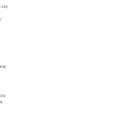
, czy
.
anę.
.
czy.
ej