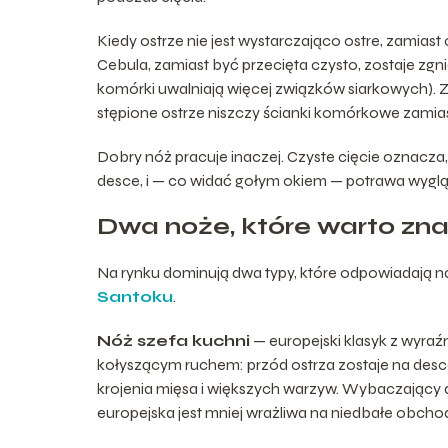
Kiedy ostrze nie jest wystarczająco ostre, zamias
Cebula, zamiast być przecięta czysto, zostaje zg
komórki uwalniają więcej związków siarkowych). 
stępione ostrze niszczy ścianki komórkowe zamias
Dobry nóż pracuje inaczej. Czyste cięcie oznacza, 
desce, i — co widać gołym okiem — potrawa wygląda
Dwa noże, które warto znać
Na rynku dominują dwa typy, które odpowiadają 
Santoku
.
Nóż szefa kuchni
— europejski klasyk z wyraź
kołyszącym ruchem: przód ostrza zostaje na desce, 
krojenia mięsa i większych warzyw. Wybaczający d
europejska jest mniej wrażliwa na niedbałe obcho