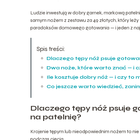
Ludzie inwestują w dobry garnek, markową patelni
samym nożem z zestawu za 49 złotych, który leży w
paradoksów domowego gotowania — i jeden z najł
Spis treści:
Dlaczego tępy nóż psuje gotowan
Dwa noże, które warto znać — i c
Ile kosztuje dobry nóż — i czy to
Co jeszcze warto wiedzieć, zani
Dlaczego tępy nóż psuje g
na patelnię?
Krojenie tępym lub nieodpowiednim nożem to nie ty
podczas cięcia.