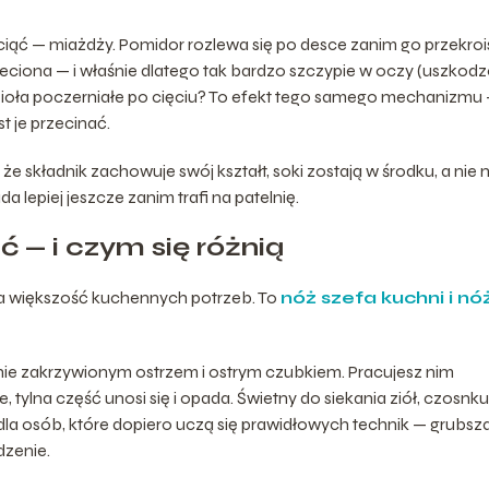
t ciąć — miażdży. Pomidor rozlewa się po desce zanim go przekroi
nieciona — i właśnie dlatego tak bardzo szczypie w oczy (uszkod
Zioła poczerniałe po cięciu? To efekt tego samego mechanizmu
t je przecinać.
że składnik zachowuje swój kształt, soki zostają w środku, a nie 
 lepiej jeszcze zanim trafi na patelnię.
 — i czym się różnią
na większość kuchennych potrzeb. To
nóż szefa kuchni i nó
nie zakrzywionym ostrzem i ostrym czubkiem. Pracujesz nim
tylna część unosi się i opada. Świetny do siekania ziół, czosnku
la osób, które dopiero uczą się prawidłowych technik — grubsza
dzenie.